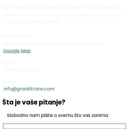
Ako imate pitanja ili ideje koje biste želeli da podelite,
pošaljite poruku. Za bilo šta konkretnije, koristite jednu
od dole navedenih adresa.
Graniti Trans
Ulice 15 Novembar, Br 61, Presevo, Srbia 17523
Google Map
Mob:
+381 63 8673301
Email
info@granititrans.com
Šta je vaše pitanje?
Slobodno nam pišite o svemu što vas zanima.