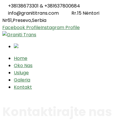
+38138673301 & +381637800684
info@granititrans.com
Rr.15 Nëntori
Nr61,Presevo,Serbia
Facebook Profile
Instagram Profile
Home
Oko Nas
Usluge
Galeria
Kontakt
Kontaktirajte nas