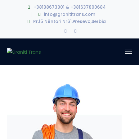
+38138673301 & +381637800684
info@granititrans.com
Rr.15 Nëntori Nr61,Presevo,Serbia
Facebook
Instagram
Profile
Profile