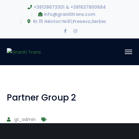
+38138673301 & +381637800684
info@granititrans.com
Rr.15 Nëntori Nr61,Presevo,Serbia
Facebook
Instagram
Profile
Profile
Partner Group 2
gt_admin