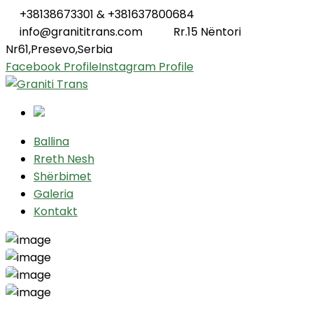
+38138673301 & +381637800684
info@granititrans.com
Rr.15 Nëntori
Nr61,Presevo,Serbia
Facebook Profile
Instagram Profile
Ballina
Rreth Nesh
Shërbimet
Galeria
Kontakt