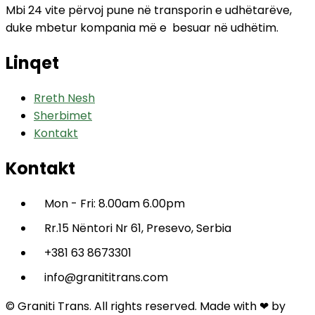
Mbi 24 vite përvoj pune në transporin e udhëtarëve,
duke mbetur kompania më e besuar në udhëtim.
Linqet
Rreth Nesh
Sherbimet
Kontakt
Kontakt
Mon - Fri: 8.00am 6.00pm
Rr.15 Nëntori Nr 61, Presevo, Serbia
+381 63 8673301
info@granititrans.com
© Graniti Trans. All rights reserved. Made with ❤ by