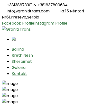
+38138673301 & +381637800684
info@granititrans.com
Rr.15 Nëntori
Nr61,Presevo,Serbia
Facebook Profile
Instagram Profile
Ballina
Rreth Nesh
Shërbimet
Galeria
Kontakt